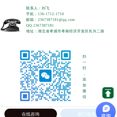
联系人：刘飞
手机：136-1712-1710
邮箱：2367387181@qq.com
QQ:2367387181
地址：湖北省孝感市孝南经济开发区长兴二路
扫
一
扫
，
添
加
微
信
在线咨询
拨打电话